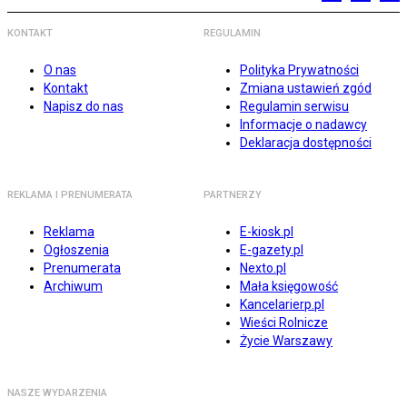
KONTAKT
REGULAMIN
O nas
Polityka Prywatności
Kontakt
Zmiana ustawień zgód
Napisz do nas
Regulamin serwisu
Informacje o nadawcy
Deklaracja dostępności
REKLAMA I PRENUMERATA
PARTNERZY
Reklama
E-kiosk.pl
Ogłoszenia
E-gazety.pl
Prenumerata
Nexto.pl
Archiwum
Mała księgowość
Kancelarierp.pl
Wieści Rolnicze
Życie Warszawy
NASZE WYDARZENIA