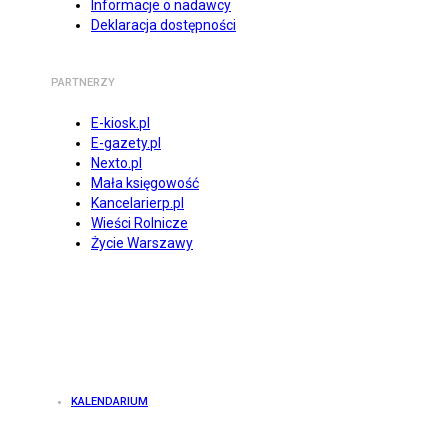
Informacje o nadawcy
Deklaracja dostępności
PARTNERZY
E-kiosk.pl
E-gazety.pl
Nexto.pl
Mała księgowość
Kancelarierp.pl
Wieści Rolnicze
Życie Warszawy
KALENDARIUM