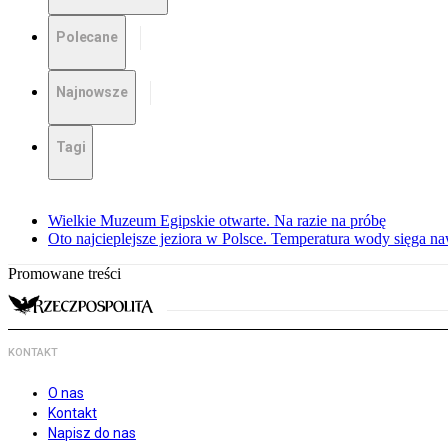
Polecane
Najnowsze
Tagi
Wielkie Muzeum Egipskie otwarte. Na razie na próbę
Oto najcieplejsze jeziora w Polsce. Temperatura wody sięga na
Promowane treści
KONTAKT
O nas
Kontakt
Napisz do nas