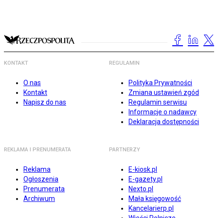
KONTAKT
REGULAMIN
O nas
Polityka Prywatności
Kontakt
Zmiana ustawień zgód
Napisz do nas
Regulamin serwisu
Informacje o nadawcy
Deklaracja dostępności
REKLAMA I PRENUMERATA
PARTNERZY
Reklama
E-kiosk.pl
Ogłoszenia
E-gazety.pl
Prenumerata
Nexto.pl
Archiwum
Mała księgowość
Kancelarierp.pl