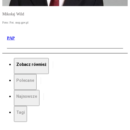
Mikołaj Wild
Foto: Fot. msp.gov.pl
PAP
Zobacz również
Polecane
Najnowsze
Tagi