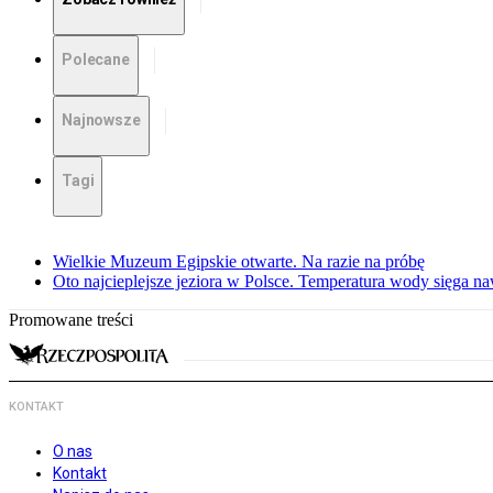
Polecane
Najnowsze
Tagi
Wielkie Muzeum Egipskie otwarte. Na razie na próbę
Oto najcieplejsze jeziora w Polsce. Temperatura wody sięga na
Promowane treści
KONTAKT
O nas
Kontakt