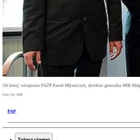
Od lewej: wiceprezes PAŻP Paweł Młynarczyk, dyrektor generalna MIB Małgo
Foto: Fot. MIB
PAP
Zobacz również