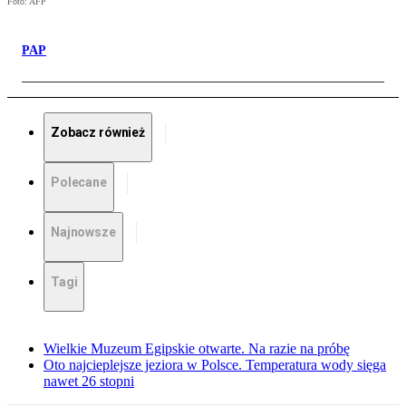
Foto: AFP
PAP
Zobacz również
Polecane
Najnowsze
Tagi
Wielkie Muzeum Egipskie otwarte. Na razie na próbę
Oto najcieplejsze jeziora w Polsce. Temperatura wody sięga
nawet 26 stopni