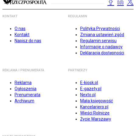
KONTAKT
REGULAMIN
O nas
Polityka Prywatności
Kontakt
Zmiana ustawień zgód
Napisz do nas
Regulamin serwisu
Informacje o nadawcy
Deklaracja dostępności
REKLAMA I PRENUMERATA
PARTNERZY
Reklama
E-kiosk.pl
Ogłoszenia
E-gazety.pl
Prenumerata
Nexto.pl
Archiwum
Mała księgowość
Kancelarierp.pl
Wieści Rolnicze
Życie Warszawy