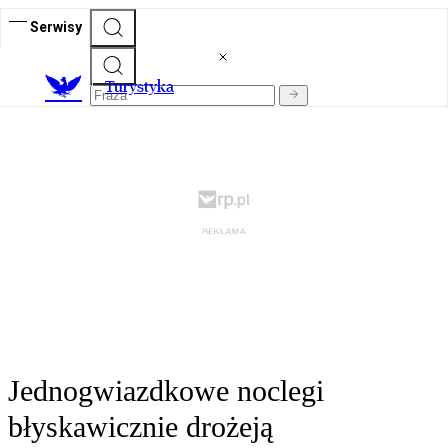
Serwisy
T
urystyka
Jednogwiazdkowe noclegi
błyskawicznie drożeją