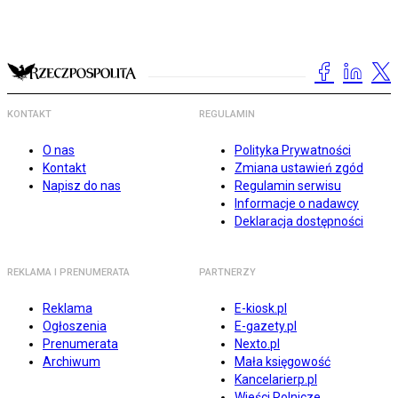
KONTAKT
REGULAMIN
O nas
Polityka Prywatności
Kontakt
Zmiana ustawień zgód
Napisz do nas
Regulamin serwisu
Informacje o nadawcy
Deklaracja dostępności
REKLAMA I PRENUMERATA
PARTNERZY
Reklama
E-kiosk.pl
Ogłoszenia
E-gazety.pl
Prenumerata
Nexto.pl
Archiwum
Mała księgowość
Kancelarierp.pl
Wieści Rolnicze