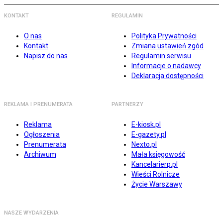
KONTAKT
REGULAMIN
O nas
Polityka Prywatności
Kontakt
Zmiana ustawień zgód
Napisz do nas
Regulamin serwisu
Informacje o nadawcy
Deklaracja dostępności
REKLAMA I PRENUMERATA
PARTNERZY
Reklama
E-kiosk.pl
Ogłoszenia
E-gazety.pl
Prenumerata
Nexto.pl
Archiwum
Mała księgowość
Kancelarierp.pl
Wieści Rolnicze
Życie Warszawy
NASZE WYDARZENIA