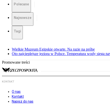
Polecane
Najnowsze
Tagi
Wielkie Muzeum Egipskie otwarte. Na razie na próbę
Oto najcieplejsze jeziora w Polsce. Temperatura wody sięga na
Promowane treści
KONTAKT
O nas
Kontakt
Napisz do nas