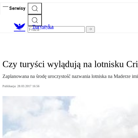
Serwisy
T
urystyka
Czy turyści wylądują na lotnisku Cr
Zaplanowana na środę uroczystość nazwania lotniska na Maderze im
Publikacja:
28.03.2017 16:56