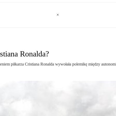
istiana Ronalda?
ieniem piłkarza Cristiana Ronalda wywołała polemikę między autono