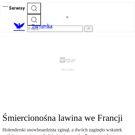
Serwisy
T
urystyka
Śmiercionośna lawina we Francji
Holenderski snowboardzista zginął, a dwóch zaginęło wskutek