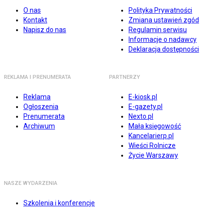
O nas
Polityka Prywatności
Kontakt
Zmiana ustawień zgód
Napisz do nas
Regulamin serwisu
Informacje o nadawcy
Deklaracja dostępności
REKLAMA I PRENUMERATA
PARTNERZY
Reklama
E-kiosk.pl
Ogłoszenia
E-gazety.pl
Prenumerata
Nexto.pl
Archiwum
Mała księgowość
Kancelarierp.pl
Wieści Rolnicze
Życie Warszawy
NASZE WYDARZENIA
Szkolenia i konferencje