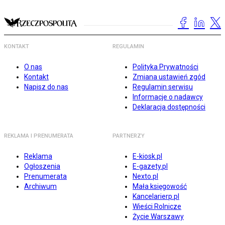
KONTAKT
REGULAMIN
O nas
Polityka Prywatności
Kontakt
Zmiana ustawień zgód
Napisz do nas
Regulamin serwisu
Informacje o nadawcy
Deklaracja dostępności
REKLAMA I PRENUMERATA
PARTNERZY
Reklama
E-kiosk.pl
Ogłoszenia
E-gazety.pl
Prenumerata
Nexto.pl
Archiwum
Mała księgowość
Kancelarierp.pl
Wieści Rolnicze
Życie Warszawy