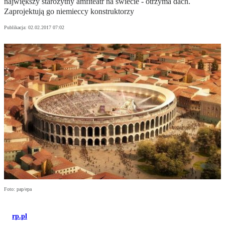
największy starożytny amfiteatr na świecie - otrzyma dach.
Zaprojektują go niemieccy konstruktorzy
Publikacja:
02.02.2017 07:02
Foto: pap/epa
rp.pl