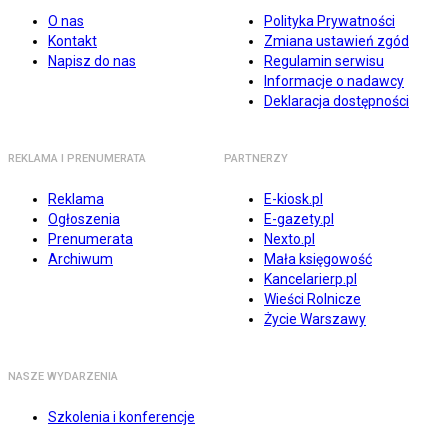
O nas
Polityka Prywatności
Kontakt
Zmiana ustawień zgód
Napisz do nas
Regulamin serwisu
Informacje o nadawcy
Deklaracja dostępności
REKLAMA I PRENUMERATA
PARTNERZY
Reklama
E-kiosk.pl
Ogłoszenia
E-gazety.pl
Prenumerata
Nexto.pl
Archiwum
Mała księgowość
Kancelarierp.pl
Wieści Rolnicze
Życie Warszawy
NASZE WYDARZENIA
Szkolenia i konferencje