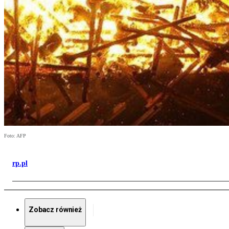
Foto: AFP
rp.pl
Zobacz również