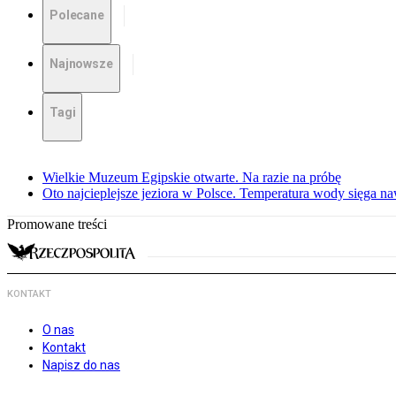
Polecane
Najnowsze
Tagi
Wielkie Muzeum Egipskie otwarte. Na razie na próbę
Oto najcieplejsze jeziora w Polsce. Temperatura wody sięga na
Promowane treści
KONTAKT
O nas
Kontakt
Napisz do nas