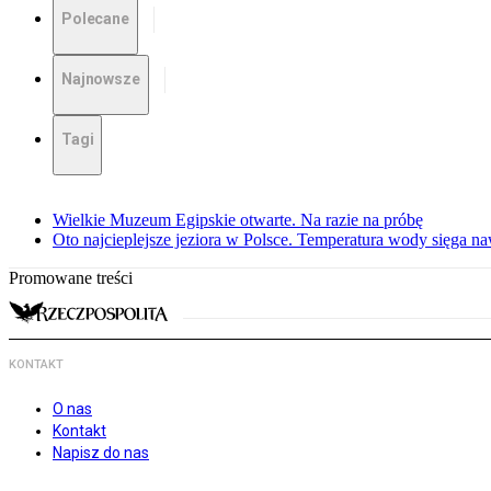
Polecane
Najnowsze
Tagi
Wielkie Muzeum Egipskie otwarte. Na razie na próbę
Oto najcieplejsze jeziora w Polsce. Temperatura wody sięga na
Promowane treści
KONTAKT
O nas
Kontakt
Napisz do nas