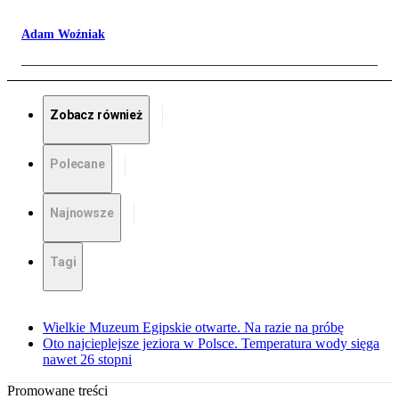
Adam Woźniak
Zobacz również
Polecane
Najnowsze
Tagi
Wielkie Muzeum Egipskie otwarte. Na razie na próbę
Oto najcieplejsze jeziora w Polsce. Temperatura wody sięga
nawet 26 stopni
Promowane treści