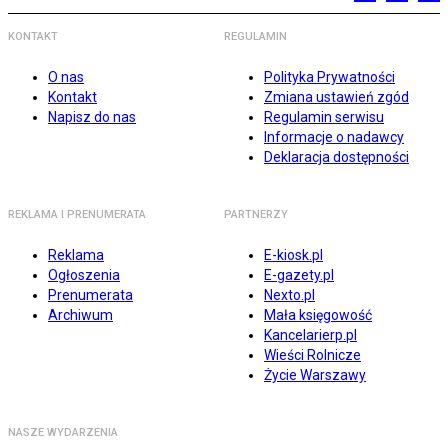
KONTAKT
REGULAMIN
O nas
Polityka Prywatności
Kontakt
Zmiana ustawień zgód
Napisz do nas
Regulamin serwisu
Informacje o nadawcy
Deklaracja dostępności
REKLAMA I PRENUMERATA
PARTNERZY
Reklama
E-kiosk.pl
Ogłoszenia
E-gazety.pl
Prenumerata
Nexto.pl
Archiwum
Mała księgowość
Kancelarierp.pl
Wieści Rolnicze
Życie Warszawy
NASZE WYDARZENIA