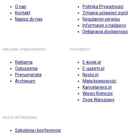
O nas
Polityka Prywatności
Kontakt
Zmiana ustawień zgód
Napisz do nas
Regulamin serwisu
Informacje o nadawcy
Deklaracja dostępności
REKLAMA I PRENUMERATA
PARTNERZY
Reklama
E-kiosk.pl
Ogłoszenia
E-gazety.pl
Prenumerata
Nexto.pl
Archiwum
Mała księgowość
Kancelarierp.pl
Wieści Rolnicze
Życie Warszawy
NASZE WYDARZENIA
Szkolenia i konferencje