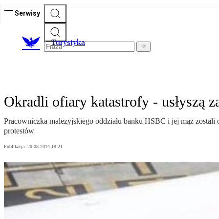
Serwisy
T
urystyka
Okradli ofiary katastrofy - usłyszą z
Pracowniczka malezyjskiego oddziału banku HSBC i jej mąż zostali o
protestów
Publikacja:
20.08.2014 18:21