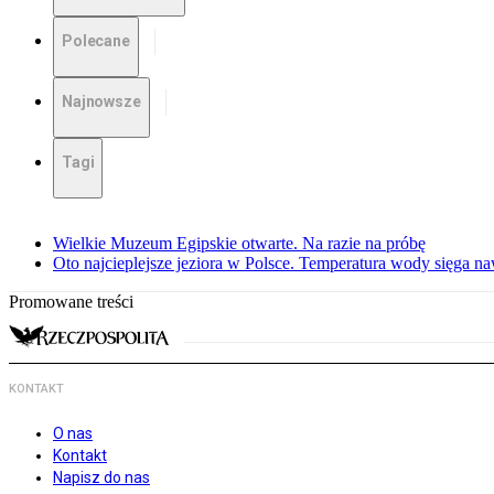
Polecane
Najnowsze
Tagi
Wielkie Muzeum Egipskie otwarte. Na razie na próbę
Oto najcieplejsze jeziora w Polsce. Temperatura wody sięga na
Promowane treści
KONTAKT
O nas
Kontakt
Napisz do nas