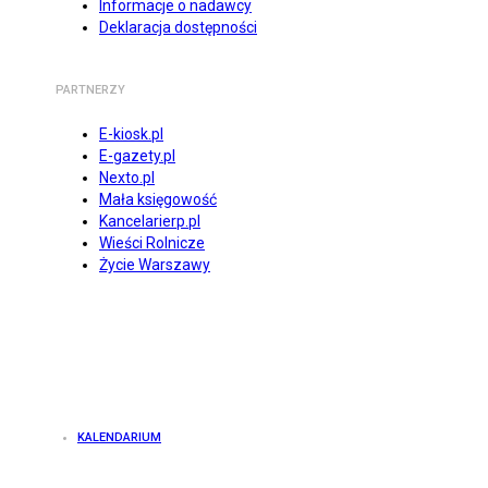
Informacje o nadawcy
Deklaracja dostępności
PARTNERZY
E-kiosk.pl
E-gazety.pl
Nexto.pl
Mała księgowość
Kancelarierp.pl
Wieści Rolnicze
Życie Warszawy
KALENDARIUM