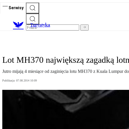
Serwisy
T
urystyka
Lot MH370 największą zagadką lotn
Jutro mijają 4 miesiące od zaginięcia lotu MH370 z Kuala Lumpur do
Publikacja:
07.08.2014 10:09