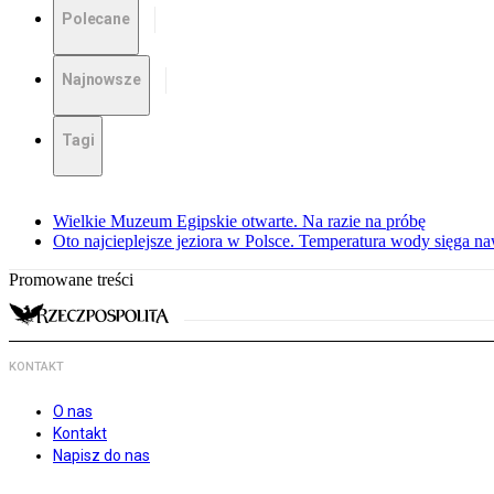
Polecane
Najnowsze
Tagi
Wielkie Muzeum Egipskie otwarte. Na razie na próbę
Oto najcieplejsze jeziora w Polsce. Temperatura wody sięga na
Promowane treści
KONTAKT
O nas
Kontakt
Napisz do nas