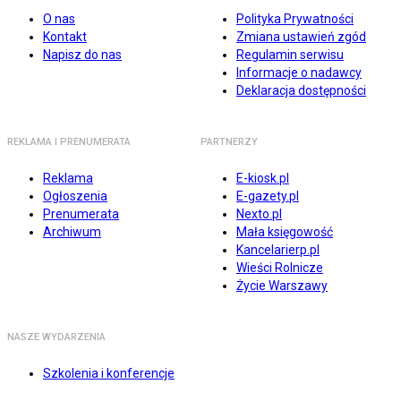
O nas
Polityka Prywatności
Kontakt
Zmiana ustawień zgód
Napisz do nas
Regulamin serwisu
Informacje o nadawcy
Deklaracja dostępności
REKLAMA I PRENUMERATA
PARTNERZY
Reklama
E-kiosk.pl
Ogłoszenia
E-gazety.pl
Prenumerata
Nexto.pl
Archiwum
Mała księgowość
Kancelarierp.pl
Wieści Rolnicze
Życie Warszawy
NASZE WYDARZENIA
Szkolenia i konferencje