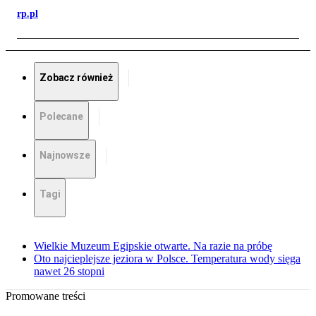
rp.pl
Zobacz również
Polecane
Najnowsze
Tagi
Wielkie Muzeum Egipskie otwarte. Na razie na próbę
Oto najcieplejsze jeziora w Polsce. Temperatura wody sięga
nawet 26 stopni
Promowane treści