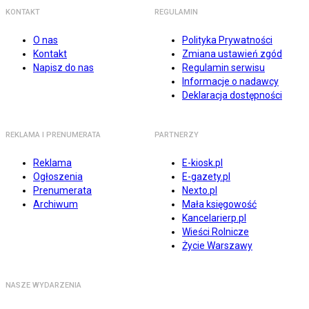
KONTAKT
REGULAMIN
O nas
Polityka Prywatności
Kontakt
Zmiana ustawień zgód
Napisz do nas
Regulamin serwisu
Informacje o nadawcy
Deklaracja dostępności
REKLAMA I PRENUMERATA
PARTNERZY
Reklama
E-kiosk.pl
Ogłoszenia
E-gazety.pl
Prenumerata
Nexto.pl
Archiwum
Mała księgowość
Kancelarierp.pl
Wieści Rolnicze
Życie Warszawy
NASZE WYDARZENIA