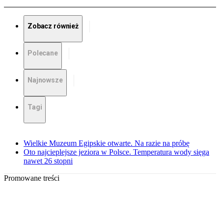
Zobacz również
Polecane
Najnowsze
Tagi
Wielkie Muzeum Egipskie otwarte. Na razie na próbę
Oto najcieplejsze jeziora w Polsce. Temperatura wody sięga
nawet 26 stopni
Promowane treści