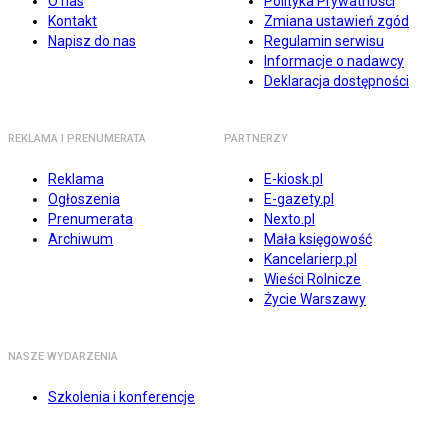
O nas
Polityka Prywatności
Kontakt
Zmiana ustawień zgód
Napisz do nas
Regulamin serwisu
Informacje o nadawcy
Deklaracja dostępności
REKLAMA I PRENUMERATA
PARTNERZY
Reklama
E-kiosk.pl
Ogłoszenia
E-gazety.pl
Prenumerata
Nexto.pl
Archiwum
Mała księgowość
Kancelarierp.pl
Wieści Rolnicze
Życie Warszawy
NASZE WYDARZENIA
Szkolenia i konferencje