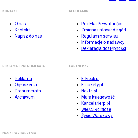
KONTAKT
REGULAMIN
O nas
Polityka Prywatności
Kontakt
Zmiana ustawień zgód
Napisz do nas
Regulamin serwisu
Informacje o nadawcy
Deklaracja dostępności
REKLAMA I PRENUMERATA
PARTNERZY
Reklama
E-kiosk.pl
Ogłoszenia
E-gazety.pl
Prenumerata
Nexto.pl
Archiwum
Mała księgowość
Kancelarierp.pl
Wieści Rolnicze
Życie Warszawy
NASZE WYDARZENIA