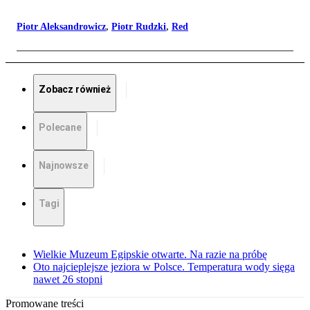
Piotr Aleksandrowicz
,
Piotr Rudzki
,
Red
Zobacz również
Polecane
Najnowsze
Tagi
Wielkie Muzeum Egipskie otwarte. Na razie na próbę
Oto najcieplejsze jeziora w Polsce. Temperatura wody sięga
nawet 26 stopni
Promowane treści