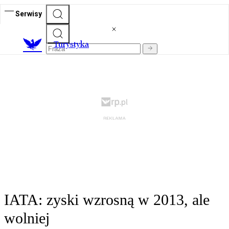
Serwisy
T
urystyka
IATA: zyski wzrosną w 2013, ale
wolniej