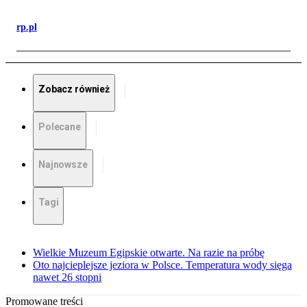
rp.pl
Zobacz również
Polecane
Najnowsze
Tagi
Wielkie Muzeum Egipskie otwarte. Na razie na próbę
Oto najcieplejsze jeziora w Polsce. Temperatura wody sięga
nawet 26 stopni
Promowane treści