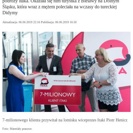
podróży Itaka. Okazała się nim turystka z Bielawy na Dolnym
Śląsku, która wraz z mężem poleciała na wczasy do tureckiej
Didymy
Aktualizacja:
06.06.2019 22:16
Publikacja:
06.06.2019 16:50
7-milionowego klienta przywitał na lotnisku wiceprezes Itaki Piotr Henicz
Foto: Materiały prasowe