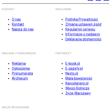
KONTAKT
REGULAMIN
O nas
Polityka Prywatności
Kontakt
Zmiana ustawień zgód
Napisz do nas
Regulamin serwisu
Informacje o nadawcy
Deklaracja dostępności
REKLAMA I PRENUMERATA
PARTNERZY
Reklama
E-kiosk.pl
Ogłoszenia
E-gazety.pl
Prenumerata
Nexto.pl
Archiwum
Mała księgowość
Kancelarierp.pl
Wieści Rolnicze
Życie Warszawy
NASZE WYDARZENIA