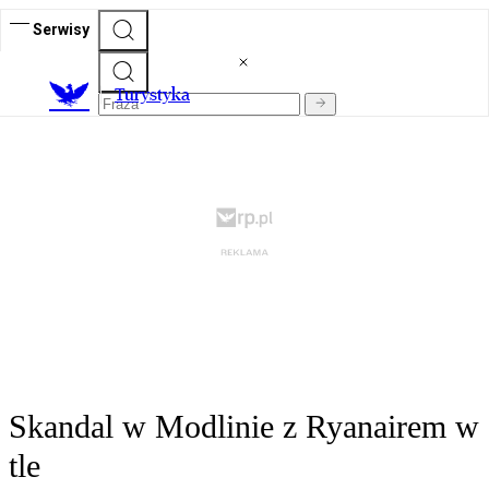
Serwisy
T
urystyka
Skandal w Modlinie z Ryanairem w
tle