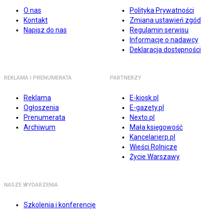
O nas
Polityka Prywatności
Kontakt
Zmiana ustawień zgód
Napisz do nas
Regulamin serwisu
Informacje o nadawcy
Deklaracja dostępności
REKLAMA I PRENUMERATA
PARTNERZY
Reklama
E-kiosk.pl
Ogłoszenia
E-gazety.pl
Prenumerata
Nexto.pl
Archiwum
Mała księgowość
Kancelarierp.pl
Wieści Rolnicze
Życie Warszawy
NASZE WYDARZENIA
Szkolenia i konferencje