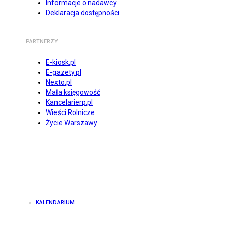
Informacje o nadawcy
Deklaracja dostępności
PARTNERZY
E-kiosk.pl
E-gazety.pl
Nexto.pl
Mała księgowość
Kancelarierp.pl
Wieści Rolnicze
Życie Warszawy
KALENDARIUM