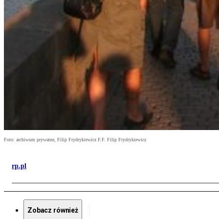
Foto: archiwum prywatne, Filip Frydrykiewicz F.F. Filip Frydrykiewicz
rp.pl
Zobacz również