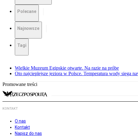
Polecane
Najnowsze
Tagi
Wielkie Muzeum Egipskie otwarte. Na razie na próbę
Oto najcieplejsze jeziora w Polsce. Temperatura wody sięga na
Promowane treści
KONTAKT
O nas
Kontakt
Napisz do nas