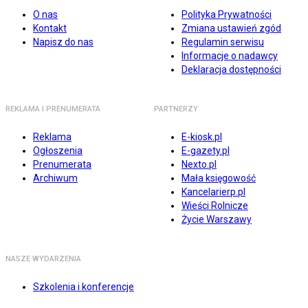
O nas
Polityka Prywatności
Kontakt
Zmiana ustawień zgód
Napisz do nas
Regulamin serwisu
Informacje o nadawcy
Deklaracja dostępności
REKLAMA I PRENUMERATA
PARTNERZY
Reklama
E-kiosk.pl
Ogłoszenia
E-gazety.pl
Prenumerata
Nexto.pl
Archiwum
Mała księgowość
Kancelarierp.pl
Wieści Rolnicze
Życie Warszawy
NASZE WYDARZENIA
Szkolenia i konferencje