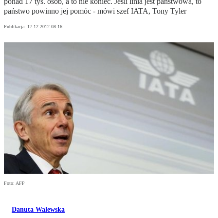
ponad 17 tys. osób, a to nie koniec. Jeśli linia jest państwowa, to
państwo powinno jej pomóc - mówi szef IATA, Tony Tyler
Publikacja:
17.12.2012 08:16
Foto: AFP
Danuta Walewska