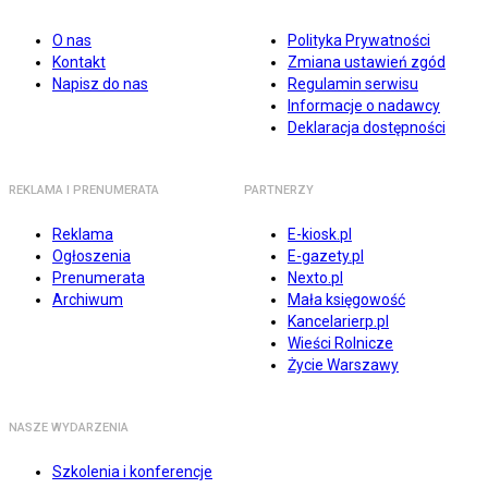
O nas
Polityka Prywatności
Kontakt
Zmiana ustawień zgód
Napisz do nas
Regulamin serwisu
Informacje o nadawcy
Deklaracja dostępności
REKLAMA I PRENUMERATA
PARTNERZY
Reklama
E-kiosk.pl
Ogłoszenia
E-gazety.pl
Prenumerata
Nexto.pl
Archiwum
Mała księgowość
Kancelarierp.pl
Wieści Rolnicze
Życie Warszawy
NASZE WYDARZENIA
Szkolenia i konferencje