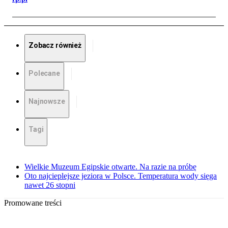
Zobacz również
Polecane
Najnowsze
Tagi
Wielkie Muzeum Egipskie otwarte. Na razie na próbę
Oto najcieplejsze jeziora w Polsce. Temperatura wody sięga
nawet 26 stopni
Promowane treści