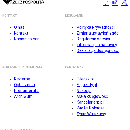
KONTAKT
REGULAMIN
O nas
Polityka Prywatności
Kontakt
Zmiana ustawień zgód
Napisz do nas
Regulamin serwisu
Informacje o nadawcy
Deklaracja dostępności
REKLAMA I PRENUMERATA
PARTNERZY
Reklama
E-kiosk.pl
Ogłoszenia
E-gazety.pl
Prenumerata
Nexto.pl
Archiwum
Mała księgowość
Kancelarierp.pl
Wieści Rolnicze
Życie Warszawy