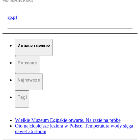
Foto: Materiały prasowe
rp.pl
Zobacz również
Polecane
Najnowsze
Tagi
Wielkie Muzeum Egipskie otwarte. Na razie na próbę
Oto najcieplejsze jeziora w Polsce. Temperatura wody sięga
nawet 26 stopni