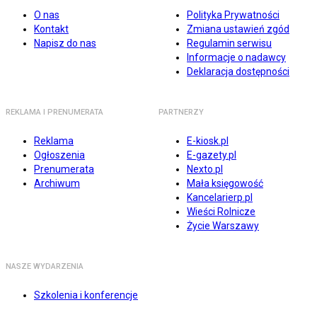
O nas
Polityka Prywatności
Kontakt
Zmiana ustawień zgód
Napisz do nas
Regulamin serwisu
Informacje o nadawcy
Deklaracja dostępności
REKLAMA I PRENUMERATA
PARTNERZY
Reklama
E-kiosk.pl
Ogłoszenia
E-gazety.pl
Prenumerata
Nexto.pl
Archiwum
Mała księgowość
Kancelarierp.pl
Wieści Rolnicze
Życie Warszawy
NASZE WYDARZENIA
Szkolenia i konferencje