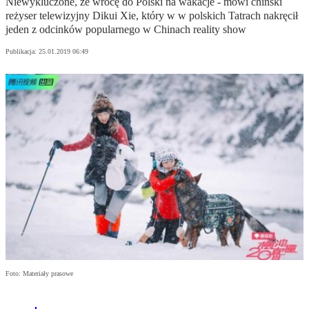
Niewykluczone, że wrócę do Polski na wakacje - mówi chiński
reżyser telewizyjny Dikui Xie, który w w polskich Tatrach nakręcił
jeden z odcinków popularnego w Chinach reality show
Publikacja:
25.01.2019 06:49
Foto: Materiały prasowe