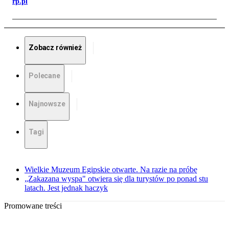
rp.pl
Zobacz również
Polecane
Najnowsze
Tagi
Wielkie Muzeum Egipskie otwarte. Na razie na próbę
„Zakazana wyspa" otwiera się dla turystów po ponad stu
latach. Jest jednak haczyk
Promowane treści