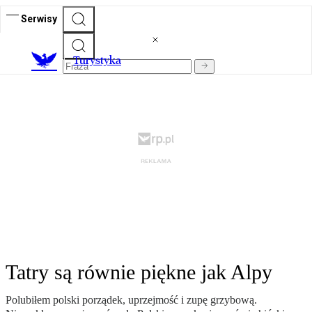
Serwisy
T
urystyka
Tatry są równie piękne jak Alpy
Polubiłem polski porządek, uprzejmość i zupę grzybową.