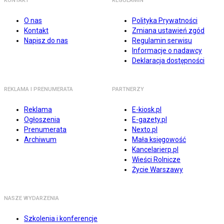
KONTAKT
REGULAMIN
O nas
Polityka Prywatności
Kontakt
Zmiana ustawień zgód
Napisz do nas
Regulamin serwisu
Informacje o nadawcy
Deklaracja dostępności
REKLAMA I PRENUMERATA
PARTNERZY
Reklama
E-kiosk.pl
Ogłoszenia
E-gazety.pl
Prenumerata
Nexto.pl
Archiwum
Mała księgowość
Kancelarierp.pl
Wieści Rolnicze
Życie Warszawy
NASZE WYDARZENIA
Szkolenia i konferencje