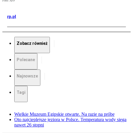
Foto: AFP
rp.pl
Zobacz również
Polecane
Najnowsze
Tagi
Wielkie Muzeum Egipskie otwarte. Na razie na próbę
Oto najcieplejsze jeziora w Polsce. Temperatura wody sięga
nawet 26 stopni