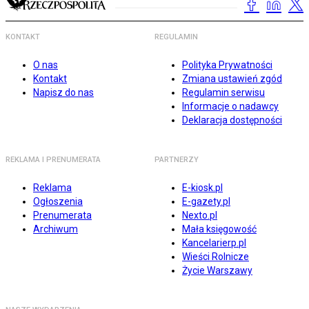
KONTAKT
REGULAMIN
O nas
Polityka Prywatności
Kontakt
Zmiana ustawień zgód
Napisz do nas
Regulamin serwisu
Informacje o nadawcy
Deklaracja dostępności
REKLAMA I PRENUMERATA
PARTNERZY
Reklama
E-kiosk.pl
Ogłoszenia
E-gazety.pl
Prenumerata
Nexto.pl
Archiwum
Mała księgowość
Kancelarierp.pl
Wieści Rolnicze
Życie Warszawy