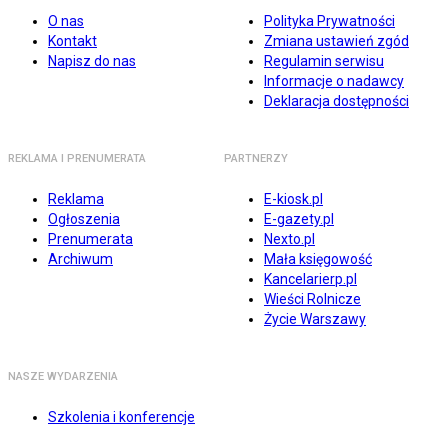
O nas
Polityka Prywatności
Kontakt
Zmiana ustawień zgód
Napisz do nas
Regulamin serwisu
Informacje o nadawcy
Deklaracja dostępności
REKLAMA I PRENUMERATA
PARTNERZY
Reklama
E-kiosk.pl
Ogłoszenia
E-gazety.pl
Prenumerata
Nexto.pl
Archiwum
Mała księgowość
Kancelarierp.pl
Wieści Rolnicze
Życie Warszawy
NASZE WYDARZENIA
Szkolenia i konferencje