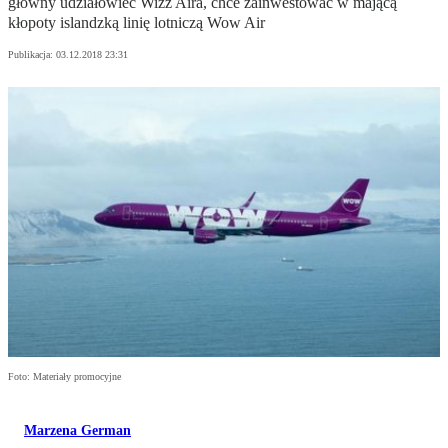
główny udziałowiec Wizz Aira, chce zainwestować w mającą
kłopoty islandzką linię lotniczą Wow Air
Publikacja:
03.12.2018 23:31
Foto: Materiały promocyjne
Marzena German