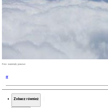
Foto: materiały prasowe
ff
Zobacz również