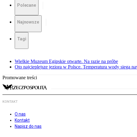
Polecane
Najnowsze
Tagi
Wielkie Muzeum Egipskie otwarte. Na razie na próbę
Oto najcieplejsze jeziora w Polsce. Temperatura wody sięga na
Promowane treści
KONTAKT
O nas
Kontakt
Napisz do nas