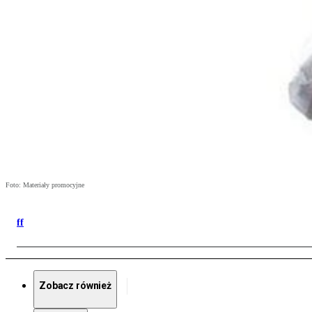
Foto: Materiały promocyjne
ff
Zobacz również