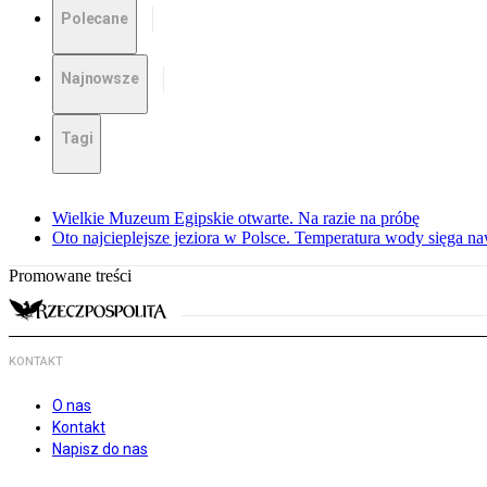
Polecane
Najnowsze
Tagi
Wielkie Muzeum Egipskie otwarte. Na razie na próbę
Oto najcieplejsze jeziora w Polsce. Temperatura wody sięga na
Promowane treści
KONTAKT
O nas
Kontakt
Napisz do nas