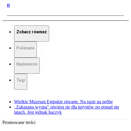
ff
Zobacz również
Polecane
Najnowsze
Tagi
Wielkie Muzeum Egipskie otwarte. Na razie na próbę
„Zakazana wyspa" otwiera się dla turystów po ponad stu
latach. Jest jednak haczyk
Promowane treści