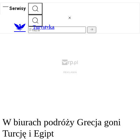
Serwisy
T
urystyka
W biurach podróży Grecja goni
Turcję i Egipt