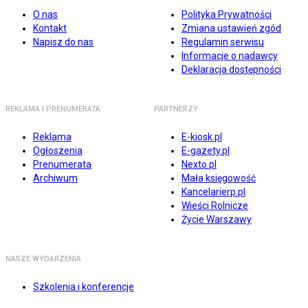
O nas
Polityka Prywatności
Kontakt
Zmiana ustawień zgód
Napisz do nas
Regulamin serwisu
Informacje o nadawcy
Deklaracja dostępności
REKLAMA I PRENUMERATA
PARTNERZY
Reklama
E-kiosk.pl
Ogłoszenia
E-gazety.pl
Prenumerata
Nexto.pl
Archiwum
Mała księgowość
Kancelarierp.pl
Wieści Rolnicze
Życie Warszawy
NASZE WYDARZENIA
Szkolenia i konferencje