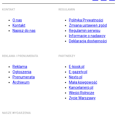
KONTAKT
REGULAMIN
O nas
Polityka Prywatności
Kontakt
Zmiana ustawień zgód
Napisz do nas
Regulamin serwisu
Informacje o nadawcy
Deklaracja dostępności
REKLAMA I PRENUMERATA
PARTNERZY
Reklama
E-kiosk.pl
Ogłoszenia
E-gazety.pl
Prenumerata
Nexto.pl
Archiwum
Mała księgowość
Kancelarierp.pl
Wieści Rolnicze
Życie Warszawy
NASZE WYDARZENIA