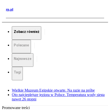
rp.pl
Zobacz również
Polecane
Najnowsze
Tagi
Wielkie Muzeum Egipskie otwarte. Na razie na próbę
Oto najcieplejsze jeziora w Polsce. Temperatura wody sięga
nawet 26 stopni
Promowane treści