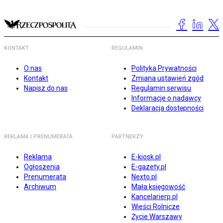
KONTAKT
REGULAMIN
O nas
Polityka Prywatności
Kontakt
Zmiana ustawień zgód
Napisz do nas
Regulamin serwisu
Informacje o nadawcy
Deklaracja dostępności
REKLAMA I PRENUMERATA
PARTNERZY
Reklama
E-kiosk.pl
Ogłoszenia
E-gazety.pl
Prenumerata
Nexto.pl
Archiwum
Mała księgowość
Kancelarierp.pl
Wieści Rolnicze
Życie Warszawy