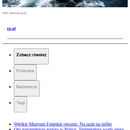
Foto: turystyka.rp.pl
rp.pl
Zobacz również
Polecane
Najnowsze
Tagi
Wielkie Muzeum Egipskie otwarte. Na razie na próbę
Oto najcieplejsze jeziora w Polsce. Temperatura wody sięga