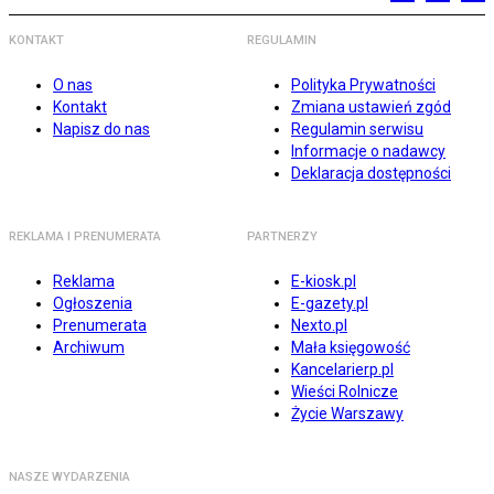
KONTAKT
REGULAMIN
O nas
Polityka Prywatności
Kontakt
Zmiana ustawień zgód
Napisz do nas
Regulamin serwisu
Informacje o nadawcy
Deklaracja dostępności
REKLAMA I PRENUMERATA
PARTNERZY
Reklama
E-kiosk.pl
Ogłoszenia
E-gazety.pl
Prenumerata
Nexto.pl
Archiwum
Mała księgowość
Kancelarierp.pl
Wieści Rolnicze
Życie Warszawy
NASZE WYDARZENIA