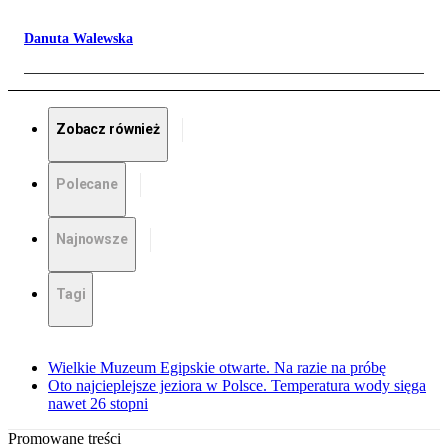
Danuta Walewska
Zobacz również
Polecane
Najnowsze
Tagi
Wielkie Muzeum Egipskie otwarte. Na razie na próbę
Oto najcieplejsze jeziora w Polsce. Temperatura wody sięga
nawet 26 stopni
Promowane treści