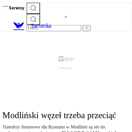
Serwisy
T
urystyka
Modliński węzeł trzeba przeciąć
Transfery finansowe dla Ryanaira w Modlinie są nie do