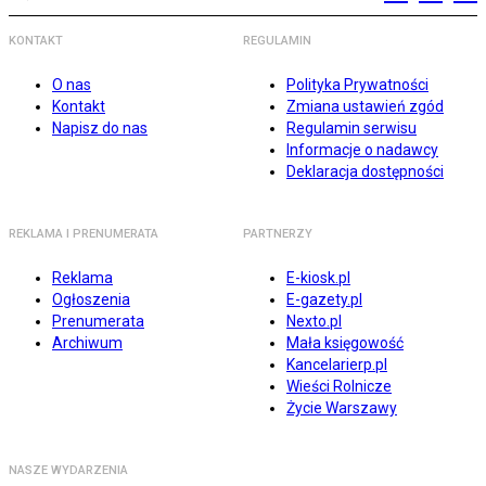
KONTAKT
REGULAMIN
O nas
Polityka Prywatności
Kontakt
Zmiana ustawień zgód
Napisz do nas
Regulamin serwisu
Informacje o nadawcy
Deklaracja dostępności
REKLAMA I PRENUMERATA
PARTNERZY
Reklama
E-kiosk.pl
Ogłoszenia
E-gazety.pl
Prenumerata
Nexto.pl
Archiwum
Mała księgowość
Kancelarierp.pl
Wieści Rolnicze
Życie Warszawy
NASZE WYDARZENIA