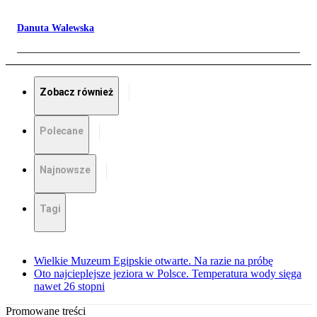
Danuta Walewska
Zobacz również
Polecane
Najnowsze
Tagi
Wielkie Muzeum Egipskie otwarte. Na razie na próbę
Oto najcieplejsze jeziora w Polsce. Temperatura wody sięga
nawet 26 stopni
Promowane treści