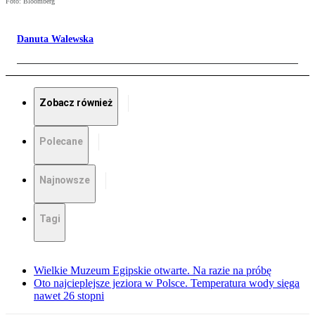
Foto: Bloomberg
Danuta Walewska
Zobacz również
Polecane
Najnowsze
Tagi
Wielkie Muzeum Egipskie otwarte. Na razie na próbę
Oto najcieplejsze jeziora w Polsce. Temperatura wody sięga
nawet 26 stopni