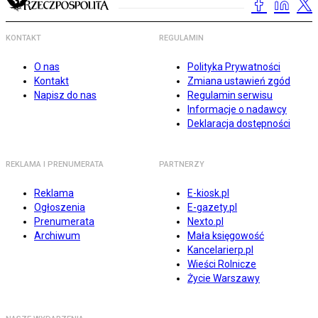
KONTAKT
REGULAMIN
O nas
Polityka Prywatności
Kontakt
Zmiana ustawień zgód
Napisz do nas
Regulamin serwisu
Informacje o nadawcy
Deklaracja dostępności
REKLAMA I PRENUMERATA
PARTNERZY
Reklama
E-kiosk.pl
Ogłoszenia
E-gazety.pl
Prenumerata
Nexto.pl
Archiwum
Mała księgowość
Kancelarierp.pl
Wieści Rolnicze
Życie Warszawy