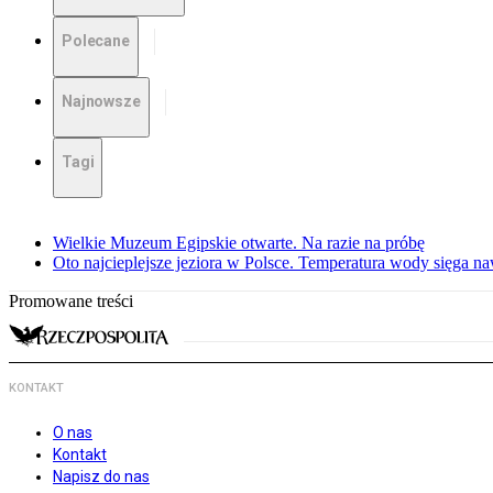
Polecane
Najnowsze
Tagi
Wielkie Muzeum Egipskie otwarte. Na razie na próbę
Oto najcieplejsze jeziora w Polsce. Temperatura wody sięga na
Promowane treści
KONTAKT
O nas
Kontakt
Napisz do nas