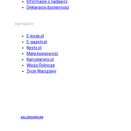
Informacje o nadawcy
Deklaracja dostępności
PARTNERZY
E-kiosk.pl
E-gazety.pl
Nexto.pl
Mała księgowość
Kancelarierp.pl
Wieści Rolnicze
Życie Warszawy
KALENDARIUM