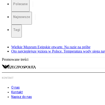
Polecane
Najnowsze
Tagi
Wielkie Muzeum Egipskie otwarte. Na razie na próbę
Oto najcieplejsze jeziora w Polsce. Temperatura wody sięga na
Promowane treści
KONTAKT
O nas
Kontakt
Napisz do nas