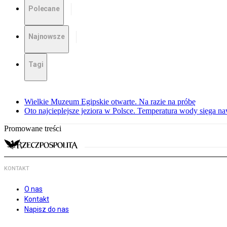
Polecane
Najnowsze
Tagi
Wielkie Muzeum Egipskie otwarte. Na razie na próbę
Oto najcieplejsze jeziora w Polsce. Temperatura wody sięga na
Promowane treści
KONTAKT
O nas
Kontakt
Napisz do nas