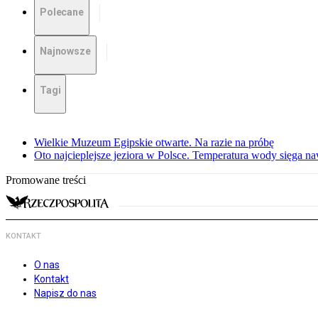
Polecane
Najnowsze
Tagi
Wielkie Muzeum Egipskie otwarte. Na razie na próbę
Oto najcieplejsze jeziora w Polsce. Temperatura wody sięga na
Promowane treści
KONTAKT
O nas
Kontakt
Napisz do nas