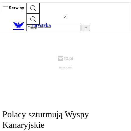
Serwisy
T
urystyka
Polacy szturmują Wyspy
Kanaryjskie