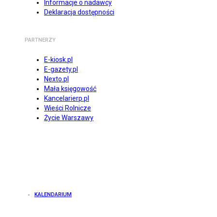
Informacje o nadawcy
Deklaracja dostępności
PARTNERZY
E-kiosk.pl
E-gazety.pl
Nexto.pl
Mała księgowość
Kancelarierp.pl
Wieści Rolnicze
Życie Warszawy
KALENDARIUM