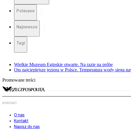
Polecane
Najnowsze
Tagi
Wielkie Muzeum Egipskie otwarte. Na razie na próbę
Oto najcieplejsze jeziora w Polsce. Temperatura wody sięga na
Promowane treści
KONTAKT
O nas
Kontakt
Napisz do nas