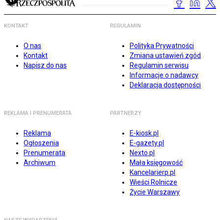
KONTAKT
REGULAMIN
O nas
Polityka Prywatności
Kontakt
Zmiana ustawień zgód
Napisz do nas
Regulamin serwisu
Informacje o nadawcy
Deklaracja dostępności
REKLAMA I PRENUMERATA
PARTNERZY
Reklama
E-kiosk.pl
Ogłoszenia
E-gazety.pl
Prenumerata
Nexto.pl
Archiwum
Mała księgowość
Kancelarierp.pl
Wieści Rolnicze
Życie Warszawy