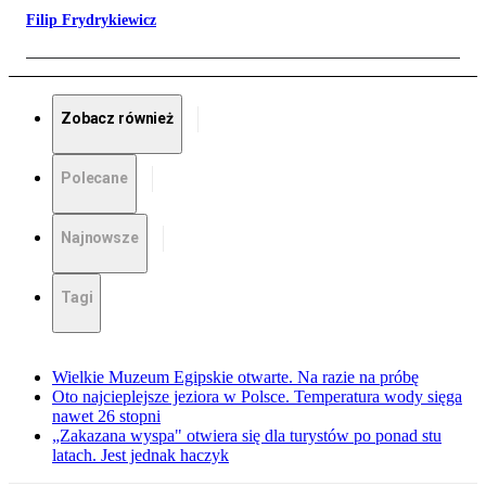
Filip Frydrykiewicz
Zobacz również
Polecane
Najnowsze
Tagi
Wielkie Muzeum Egipskie otwarte. Na razie na próbę
Oto najcieplejsze jeziora w Polsce. Temperatura wody sięga
nawet 26 stopni
„Zakazana wyspa" otwiera się dla turystów po ponad stu
latach. Jest jednak haczyk