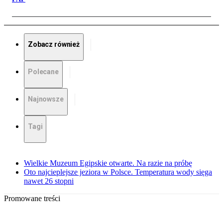
Zobacz również
Polecane
Najnowsze
Tagi
Wielkie Muzeum Egipskie otwarte. Na razie na próbę
Oto najcieplejsze jeziora w Polsce. Temperatura wody sięga
nawet 26 stopni
Promowane treści