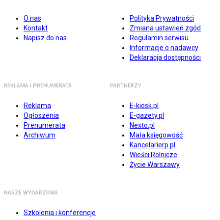
O nas
Polityka Prywatności
Kontakt
Zmiana ustawień zgód
Napisz do nas
Regulamin serwisu
Informacje o nadawcy
Deklaracja dostępności
REKLAMA I PRENUMERATA
PARTNERZY
Reklama
E-kiosk.pl
Ogłoszenia
E-gazety.pl
Prenumerata
Nexto.pl
Archiwum
Mała księgowość
Kancelarierp.pl
Wieści Rolnicze
Życie Warszawy
NASZE WYDARZENIA
Szkolenia i konferencje